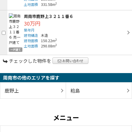
2
土地面積
331.58m
周南市鹿野上３２１１番６
30万円
築年月
建物構造
木造
2
建物面積
150.22m
2
土地面積
290.08m
一戸建て
チェックした物件を
お問い合わせ
周南市の他のエリアを探す
鹿野上
粭島
メニュー