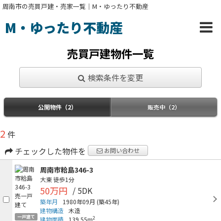
周南市の売買戸建・売家一覧｜M・ゆったり不動産
M・ゆったり不動産
売買戸建物件一覧
検索条件を変更
公開物件（2）
販売中（2）
2
件
チェックした物件を
お問い合わせ
周南市粭島346-3
大東
徒歩1分
50万円
/ 5DK
築年月
1980年09月
(築45年)
建物構造
木造
一戸建て
2
建物面積
139.55m