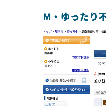
M・ゆったり
トップ
>
周南市
>
須々万中
>
周南市須々万中校
地域から探す
市区町村
周南市
市区町村選択
一覧で
中学校区
公開
須々万中
中学校区選択
4
件中
並び替
沿線・駅から探す
全
物件の条件で絞り込む
物件種別
土地 (4)