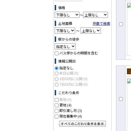
売
価格
～
土地面積
坪数で検索
～
駅からの徒歩
バス停からの時間を含む
情報公開日
指定なし
本日公開
(0)
売
3日以内に公開
(0)
7日以内に公開
(0)
こだわり条件
角地
(0)
更地
(4)
即引渡し可
(3)
現在募集中
(4)
すべてのこだわり条件を見る