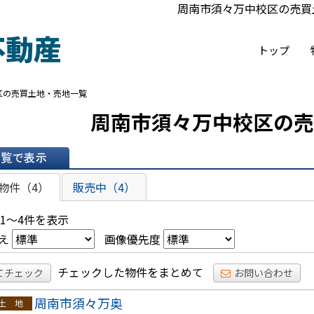
周南市須々万中校区の売買
不動産
トップ
区の売買土地・売地一覧
周南市須々万中校区の売
表示
物件（4）
販売中（4）
 1～4件を表示
え
画像優先度
チェックした物件をまとめて
てチェック
お問い合わせ
周南市須々万奥