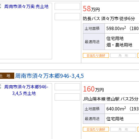
土地
58
万円
防長バス 須々万市
徒歩6分
2
598.00m
（180
土地面積
住宅用地
最適用途
畑・農地用地
周南市須々万本郷946-3,4,5
土地
160
万円
JR山陽本線 徳山駅
バス25分
2
640.00m
（193
土地面積
住宅用地
最適用途