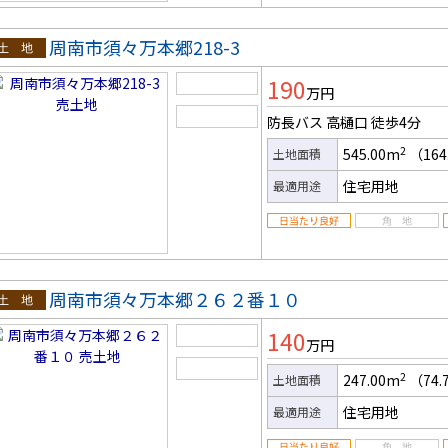
周南市須々万本郷218-3
土地
190
万円
防長バス 高樋口
徒歩4分
2
545.00m
（164
土地面積
住宅用地
最適用途
周南市須々万本郷２６２番１０
土地
140
万円
2
247.00m
（74.
土地面積
住宅用地
最適用途